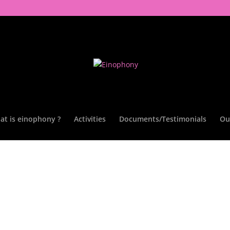
at is einophony ?
Activities
Documents/Testimonials
Ou