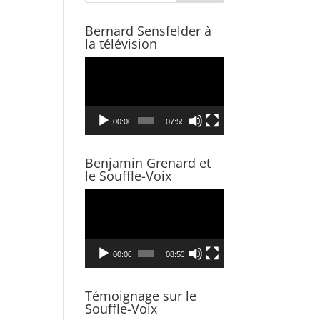
Bernard Sensfelder à
la télévision
Video
Player
00:00
07:55
Benjamin Grenard et
le Souffle-Voix
Video
Player
00:00
08:53
Témoignage sur le
Souffle-Voix