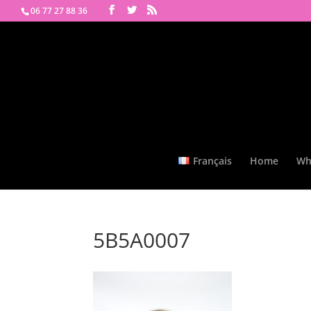
06 77 27 88 36
Français
Home
Wh
5B5A0007