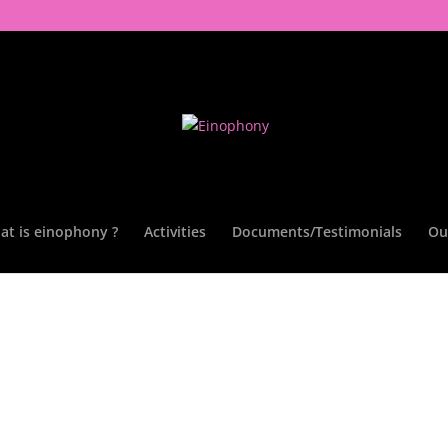
at is einophony ?
Activities
Documents/Testimonials
Ou