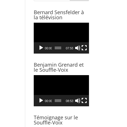
Bernard Sensfelder à
la télévision
Video
Player
00:00
07:55
Benjamin Grenard et
le Souffle-Voix
Video
Player
00:00
08:53
Témoignage sur le
Souffle-Voix